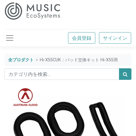
会員登録
サインイン
全プロダクト
Hi-X55CUK：パッド交換キット Hi-X55用